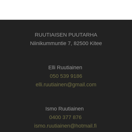
RUUTIAISEN PUUTARHA
Niinikummuntie 7, 82500 Kitee
Elli Ruutiainen
050 539 9186
elli.ruutiainen@gmail.com
Ismo Ruutiainen
0400 377 876
ismo.ruutiainen@hotmail.fi