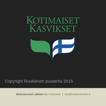
Copyright Ruutiaisen puutarha 2015
Verkkosivuston valmisti
Mari Kokkonen
¦
mari@marikokkonen.fi