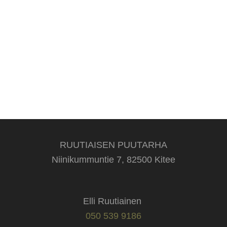
RUUTIAISEN PUUTARHA
Niinikummuntie 7, 82500 Kitee
Elli Ruutiainen
050 539 9186